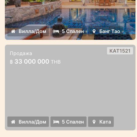
Вилла/Дом
5 Спален
Банг Тао
KAT1521
Продажа
Вилла 5 спален с видом на море
33 000 000
฿
THB
Люкс 5 спален с бассейном и видом на
море на Ката Пхукет
Вилла/Дом
5 Спален
Ката