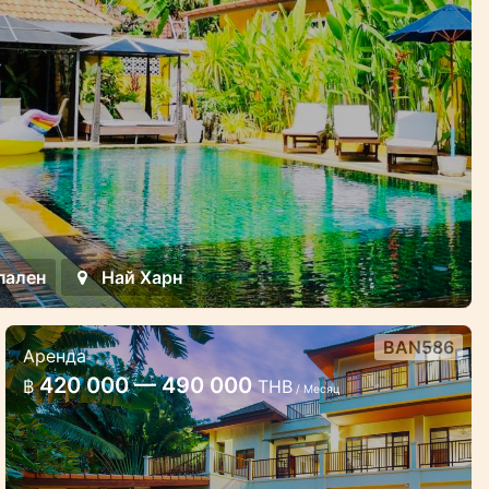
пален
Най Харн
BAN586
Аренда
5 спален вилла в 10 минутах
420 000 — 490 000
฿
THB
/ Месяц
ходьбы от пляжа Сурин
Большая вилла с бассейном и садом
около пляжа Сурин