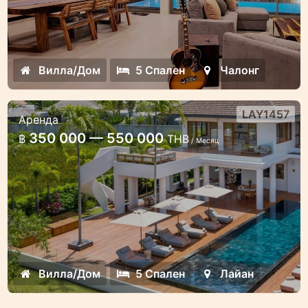
Вилла/Дом
5 Спален
Чалонг
LAY1457
Аренда
Роскошная вилла с видом на озеро
350 000 — 550 000
฿
THB
/ Месяц
5 спален
Современная роскошная вилла у озера в
Лаяне
Вилла/Дом
5 Спален
Лайан