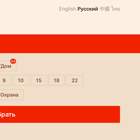
English
Русский
中國
ไทย
44
/Дом
9
10
15
18
22
Охрана
брать