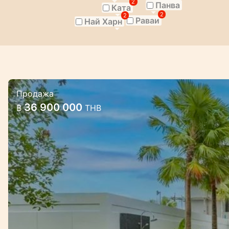
2
Панва
Ката
2
2
Раваи
Най Харн
Продажа
Комплекс премиальных вилл у зал
36 900 000
฿
THB
Комплекс премиальных вилл у залива Чал