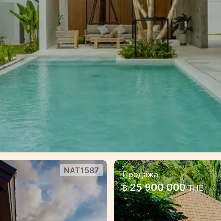
NAT1587
Продажа
 прекрасным
Вилла с 5 спальн
25 900 000
฿
THB
Большая вилла с бас
ко от пляжа Найтон