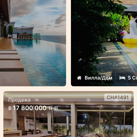
Вилла/Дом
5 С
CHA1491
Продажа
Совершенно новая вилла с
17 800 000
฿
THB
бассейном в современном стиле в
Чалонге
Современная прекрасная вилла в Чалонге