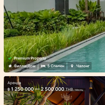
Premium Property
Вилла/Дом
5 Спален
Чалонг
Аренда
Вилла Малайвана с 5 спальнями и
1 250 000 — 2 500 000
฿
THB
/ Месяц
видом на море
Роскошная вилла с видом на океан недале