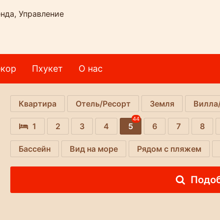
нда, Управление
кор
Пхукет
О нас
Квартира
Отель/Ресорт
Земля
Вилла
44
1
2
3
4
5
6
7
8
Бассейн
Вид на море
Рядом с пляжем
Подо