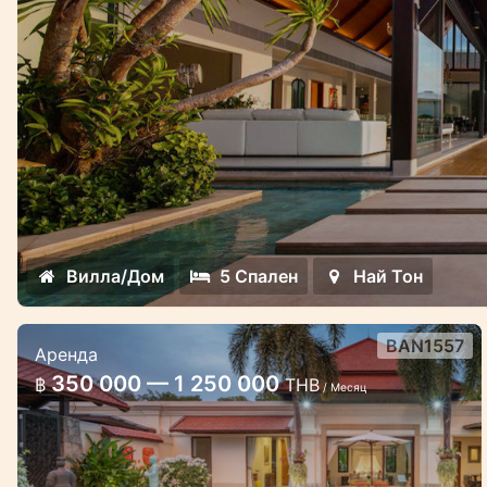
Вилла/Дом
5 Спален
Най Тон
BAN1557
Аренда
Сай Таан вилла в охраняемом
350 000 — 1 250 000
฿
THB
/ Месяц
комплексе 5 спальни
Роскошная вилла с садом рядом с
пляжем Банг Тао