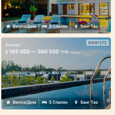
Вилла/Дом
5 Спален
Банг Тао
BAN1272
Аренда
Пятиспальная спальная
185 000 — 360 500
฿
THB
/ Месяц
трехэтажная вилла в Лагуне
Трехэтажная вилла в Лагуна Парк Бангтао
Пхукет Таиланд
Вилла/Дом
5 Спален
Банг Тао