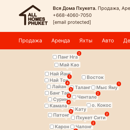
Вся Дома Пхукета.
Продажа, Аре
+668-4060-7050
[email protected]
Продажа
Аренда
Яхты
Авто
Де
2
Панг Нга
Май Као
Най Йанг
Восток
1
Най Тон
4
1
Лайан
Таланг
Мыс Яму
5
Банг Тао
2
9
Чентале
Сурин
4
о. Кокос
Камала
Кату
6
Патонг
2
Пхукет Сити
2
Карон
Чалонг