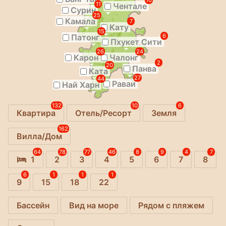
10
11
Чентале
Сурин
25
Камала
7
Кату
15
Патонг
6
Пхукет Сити
26
24
Карон
Чалонг
2
20
Панва
Ката
27
44
Раваи
Най Харн
132
10
6
Квартира
Отель/Ресорт
Земля
162
Вилла/Дом
64
78
77
46
8
9
4
7
1
2
3
4
5
6
7
8
6
1
1
1
9
15
18
22
Бассейн
Вид на море
Рядом с пляжем