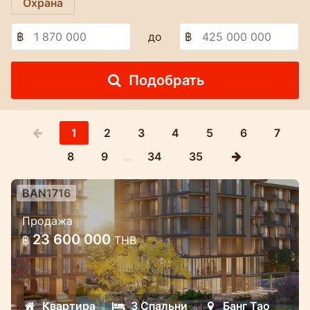
Охрана
฿
до
฿
Подобрать
1
2
3
4
5
6
7
8
9
…
34
35
BAN1716
Роскошный жилой комплекс в
Продажа
стиле Marriott в самом сердце
23 600 000
฿
THB
Банг Тао.
Эксклюзивный высококачественный
жилой комплекс с выгодными
Квартира
3 Спальни
Банг Тао