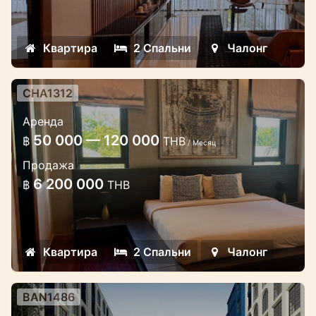
Квартира
2 Спальни
Чалонг
CHA1312
Роскошные апартаменты 90 кв.м.
Аренда
в комплексе Miracle Lake View в
50 000 — 120 000
฿
THB
районе Чалонг
/ Месяц
Продажа
Роскошный комплекс вилл и
6 200 000
฿
THB
апартаментов с отличной
инфраструктурой в Чалонге
Квартира
2 Спальни
Чалонг
BAN1486
Новый проект люкс апартаментов