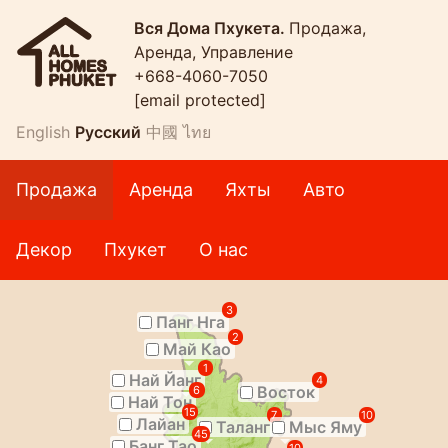
Вся Дома Пхукета.
Продажа,
Аренда, Управление
+668-4060-7050
[email protected]
English
Русский
中國
ไทย
Продажа
Аренда
Яхты
Авто
Декор
Пхукет
О нас
3
Панг Нга
2
Май Као
1
Най Йанг
4
Восток
6
Най Тон
15
7
10
Лайан
Таланг
Мыс Яму
45
Банг Тао