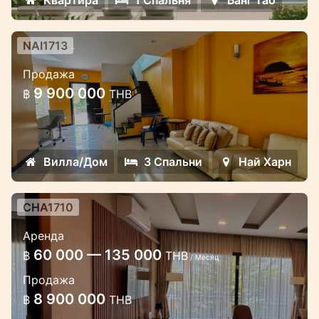
условиями оплаты.
NAI1713
3 спальный дом на Найхарн в
Продажа
комплексе Medvillage
9 900 000
฿
THB
Роскошный дом на продажу на Найхарн
Вилла/Дом
3 Спальни
Най Харн
CHA1710
Роскошные апартаменты 90 кв.м.
Аренда
в комплексе Miracle Lake View в
60 000 — 135 000
฿
THB
районе Чалонг
/ Месяц
Продажа
Прекрасные апартаменты рядом с
8 900 000
฿
THB
международной школой