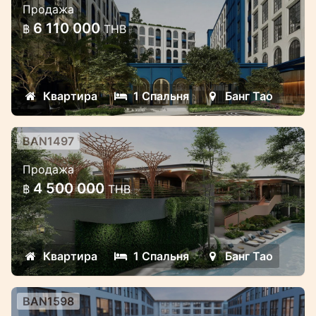
Продажа
в комплексе на Банг Тао
6 110 000
฿
THB
Премиальная локация, роскошный
проект на Банг Тао
Квартира
1 Спальня
Банг Тао
BAN1497
Совершенно новый проект рядом
Продажа
с Лагуной
4 500 000
฿
THB
Современный роскошный проект в
районе Лагуна Банг Тао
Квартира
1 Спальня
Банг Тао
BAN1598
Новый роскошный проект в