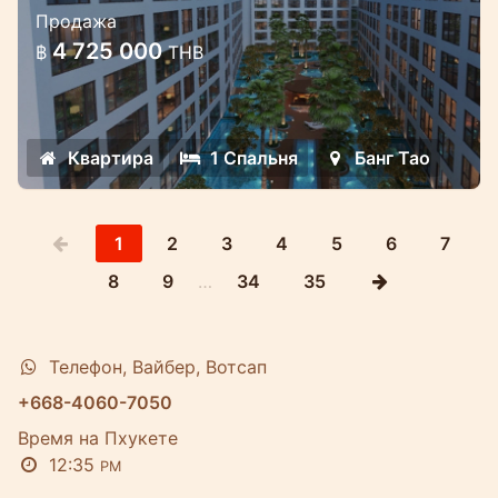
Продажа
отличной локации на Банг тао
4 725 000
฿
THB
Люкс апартаменты на Банг тао рядом в
пляжем
Квартира
1 Спальня
Банг Тао
1
2
3
4
5
6
7
8
9
…
34
35
Телефон, Вайбер, Вотсап
+668-4060-7050
Время на Пхукете
12:35
PM