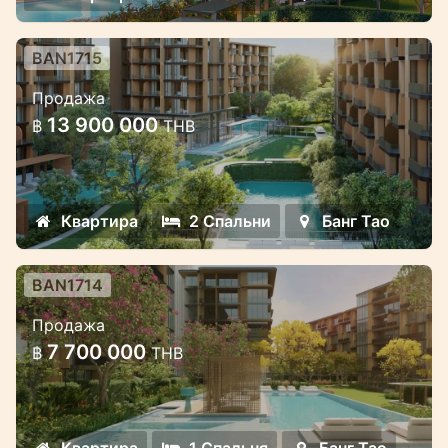
условиями оплаты.
BAN1715
Роскошный жилой комплекс в
Продажа
стиле Marriott в самом сердце
13 900 000
฿
THB
Банг Тао.
Эксклюзивный высококачественный
жилой комплекс с выгодными
Квартира
2 Спальни
Банг Тао
условиями оплаты.
BAN1714
Роскошный жилой комплекс в
Продажа
стиле Marriott в самом сердце
7 700 000
฿
THB
Банг Тао.
Эксклюзивный высококачественный
жилой комплекс с выгодными
Квартира
1 Спальня
Банг Тао