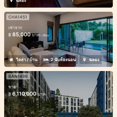
ฉลอง
CHA1451
พูลวิลล่าแสนสวย 2 ห้องนอนในนิคมเก
เช่าจาก
ทส์
85,000
฿
บาท
/ เดือน
วิลล่าสไตล์มินิมอล 2 ห้องนอนในฉลอง
วิลล่า / บ้าน
2 นับห้องนอน
ฉลอง
BAN1486
คอนโดใหม่ในบางเทาใกล้ลากูน่า
ขาย
โครงการใหม่สวยบนทำเลทอง
6,110,000
฿
บาท