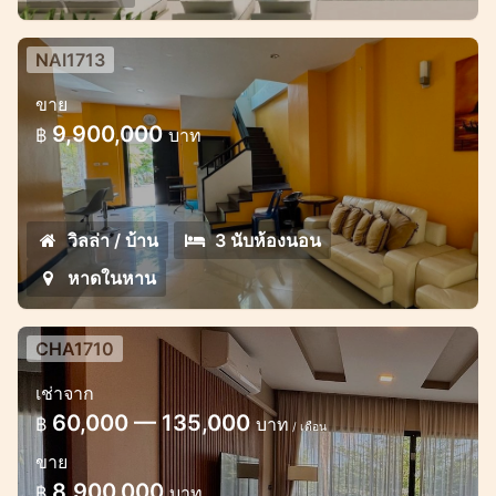
NAI1713
บ้าน 3 ห้องนอน ในหมู่บ้านเมดวิลเลจ
ขาย
ตำบลในหาน
9,900,000
฿
บาท
ขายบ้านสวยในโครงการในหาน
วิลล่า / บ้าน
3 นับห้องนอน
หาดในหาน
CHA1710
เช่าจาก
60,000 — 135,000
฿
บาท
/ เดือน
ขาย
8,900,000
฿
บาท