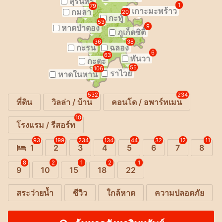
สุรินทร์
1
79
เกาะมะพร้าว
กมลา
20
กะทู้
53
หาดป่าตอง
9
ภูเก็ตซิตี้
36
38
กะรน
ฉลอง
6
63
พันวา
กะตะ
55
106
ราไวย์
หาดในหาน
532
234
ที่ดิน
วิลล่า / บ้าน
คอนโด / อพาร์ทเมน
10
โรงแรม / รีสอร์ท
93
199
234
134
44
32
12
11
1
2
3
4
5
6
7
8
8
2
1
2
1
9
10
15
18
22
สระว่ายน้ำ
ซีวิว
ใกล้หาด
ความปลอดภัย