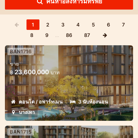
ค้นหาอสังหาริมทรัพย์
1
2
3
4
5
6
7
8
9
…
86
87
BAN1716
โครงการคอนโดมิเนียมหรูสไตล์แมริออท
ขาย
ใจกลางบางเทา
23,600,000
฿
บาท
โครงการคอนโดมิเนียมคุณภาพสูงสุดพิเศษ
พร้อมโอกาสการชำระเงินที่ยอดเยี่ยม
คอนโด / อพาร์ทเมน
3 นับห้องนอน
บางเทา
BAN1715
โครงการคอนโดมิเนียมหรูสไตล์แมริออท