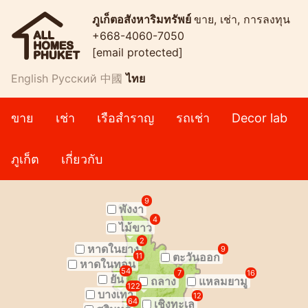
ภูเก็ตอสังหาริมทรัพย์
ขาย, เช่า, การลงทุน
+668-4060-7050
[email protected]
English
Русский
中國
ไทย
ขาย
เช่า
เรือสำราญ
รถเช่า
Decor lab
ภูเก็ต
เกี่ยวกับ
9
พังงา
4
ไม้ขาว
2
หาดในยาง
9
ตะวันออก
11
หาดในทอน
54
7
16
ยัน
ถลาง
แหลมยามู
122
บางเทา
12
64
เชิงทะเล