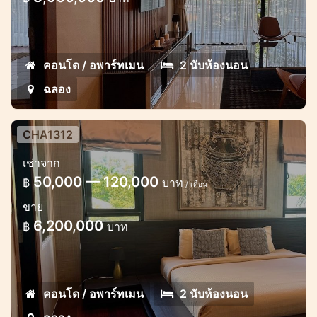
คอนโด / อพาร์ทเมน
2 นับห้องนอน
ฉลอง
CHA1312
เช่าจาก
50,000 — 120,000
฿
บาท
/ เดือน
ขาย
6,200,000
฿
บาท
คอนโด / อพาร์ทเมน
2 นับห้องนอน