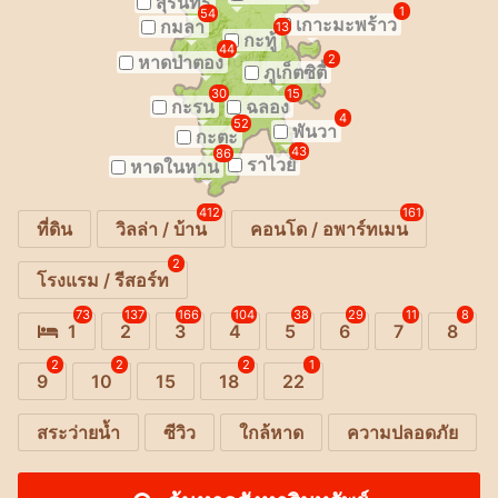
สุรินทร์
1
54
เกาะมะพร้าว
กมลา
13
กะทู้
44
หาดป่าตอง
2
ภูเก็ตซิตี้
30
15
กะรน
ฉลอง
4
52
พันวา
กะตะ
43
86
ราไวย์
หาดในหาน
412
161
ที่ดิน
วิลล่า / บ้าน
คอนโด / อพาร์ทเมน
2
โรงแรม / รีสอร์ท
73
137
166
104
38
29
11
8
1
2
3
4
5
6
7
8
2
2
2
1
9
10
15
18
22
สระว่ายน้ำ
ซีวิว
ใกล้หาด
ความปลอดภัย