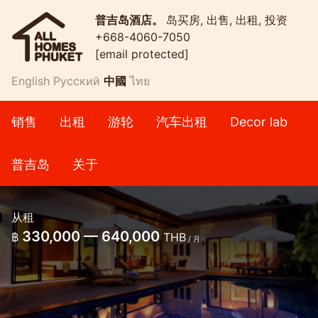
普吉岛酒店。
岛买房, 出售, 出租, 投资
+668-4060-7050
[email protected]
English
Русский
中國
ไทย
销售
出租
游轮
汽车出租
Decor lab
普吉岛
关于
从租
330,000 — 640,000
฿
THB
/ 月