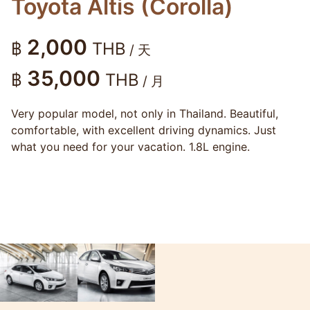
Toyota Altis (Corolla)
2,000
฿
THB
/ 天
35,000
฿
THB
/ 月
Very popular model, not only in Thailand. Beautiful,
comfortable, with excellent driving dynamics. Just
what you need for your vacation. 1.8L engine.