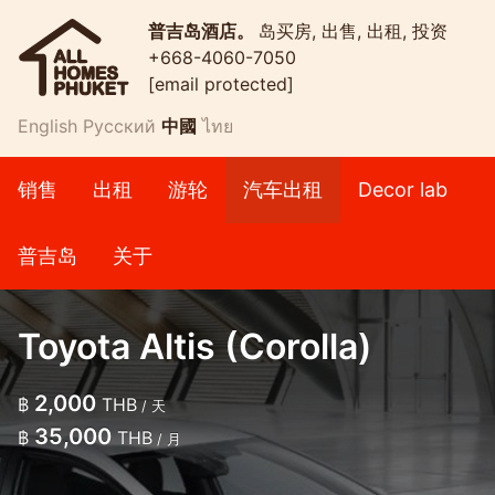
普吉岛酒店。
岛买房, 出售, 出租, 投资
+668-4060-7050
[email protected]
English
Русский
中國
ไทย
销售
出租
游轮
汽车出租
Decor lab
普吉岛
关于
Toyota Altis (Corolla)
2,000
฿
THB
/ 天
35,000
฿
THB
/ 月