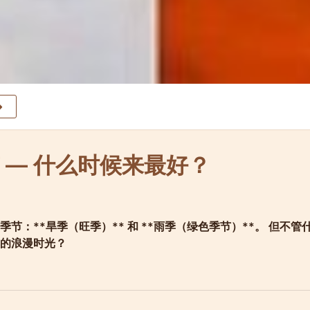
 — 什么时候来最好？
：**旱季（旺季）** 和 **雨季（绿色季节）**。 但不
的浪漫时光？