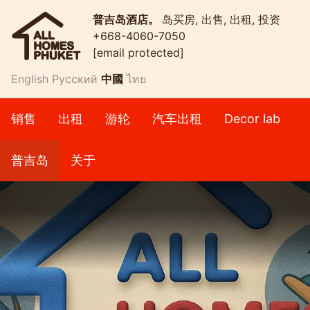
普吉岛酒店。
岛买房, 出售, 出租, 投资
+668-4060-7050
[email protected]
English
Русский
中國
ไทย
销售
出租
游轮
汽车出租
Decor lab
普吉岛
关于