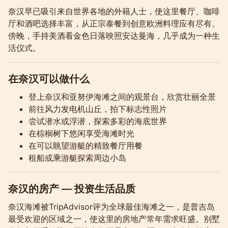
奈汉早已吸引来自世界各地的外籍人士，使这里餐厅、咖啡
厅和酒吧选择丰富，从正宗泰餐到创意欧洲料理应有尽有。
傍晚，手持美酒看金色日落映照安达曼海，几乎成为一种生
活仪式。
在奈汉可以做什么
登上奈汉和亚努伊海滩之间的观景台，欣赏壮丽全景
前往风力发电机山丘，拍下标志性照片
尝试潜水或浮潜，探索多彩的海底世界
在棕榈树下悠闲享受海滩时光
在可以眺望游艇的精致餐厅用餐
租船或乘游艇探索周边小岛
奈汉的房产 — 投资生活品质
奈汉海滩被TripAdvisor评为全球最佳海滩之一，是普吉岛
最受欢迎的区域之一，使这里的房地产常年需求旺盛。别墅