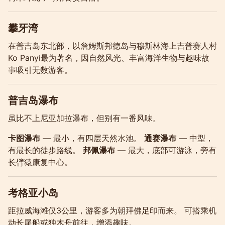
攀牙湾
在普吉岛东北部，以詹姆斯邦德岛与穆斯林海上吉普赛人村
Ko Panyi最为著名，因自然风光、丰富海洋生物与趣味故
事吸引无数游客。
普吉岛瀑布
虽比不上尼亚加拉瀑布，但别有一番风味。
卡图瀑布
— 最小，有四层天然水池。
通赛瀑布
— 中型，
有最长的徒步路线。
邦佩瀑布
— 最大，底部可游泳，旁有
长臂猿康复中心。
考格亚小岛
距拉威海滩仅3公里，游客多为朝拜佛足印而来。 可搭乘机
动长尾船或独木舟前往，增添趣味。