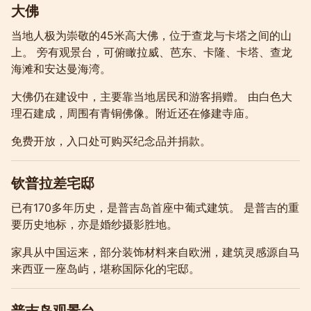
大佛
当地人极为崇敬的45米高大佛，位于查龙与卡塔之间的山
上。 旁有观景台，可俯瞰拉威、芭东、卡隆、卡塔、查龙
海滩和安达曼海湾。
大佛仍在建设中，主要靠当地居民和游客捐赠。 由白色大
理石建成，周围有青铜佛像。附近还在修建寺庙。
免费开放，入口处可购买纪念品并捐款。
钦普拉差宅邸
已有170多年历史，是普吉岛首座中葡式建筑。 是普吉的重
要历史地标，亦是婚纱摄影胜地。
家具从中国运来，部分装饰材料来自欧洲，建筑灵感源自马
来西亚一座岛屿，堪称国际化的宅邸。
普吉岛观景台