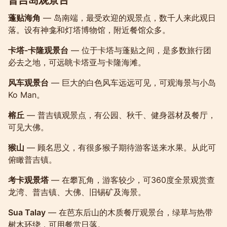
蓬贴海角
— 岛南端，最受欢迎的观景点，数千人来此观日
落。设有神龛和灯塔博物馆，附近餐馆众多。
卡塔-卡隆观景台
— 位于卡塔与蓬贴之间，是多数旅行团
必去之地，可远眺卡塔亚与卡隆海滩。
风车观景台
— 巨大的白色风车远远可见，可观海景与小岛
Ko Man。
榕丘
— 普吉镇观景点，有公园、秋千、健身器材及餐厅，
可见大佛。
猴山
— 顾名思义，有很多猴子期待游客送来水果。从此可
俯瞰普吉镇。
考卡观景塔
— 在攀瓦角，游客较少，可360度全景观赏查
龙湾、普吉镇、大佛、旧锡矿及海景。
Sua Talay
— 在芭东后山的木质餐厅观景台，绿草与热带
树木环绕，可用餐赏日落。