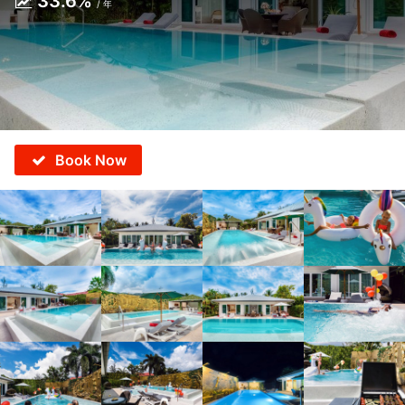
33.6%
/ 年
Book Now