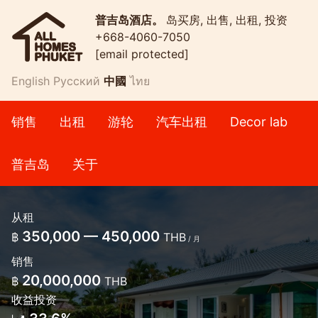
普吉岛酒店。
岛买房, 出售, 出租, 投资
+668-4060-7050
[email protected]
English
Русский
中國
ไทย
销售
出租
游轮
汽车出租
Decor lab
普吉岛
关于
从租
350,000 — 450,000
฿
THB
/ 月
销售
20,000,000
฿
THB
收益投资