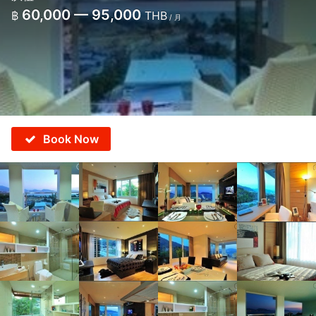
60,000 — 95,000
฿
THB
/ 月
Book Now