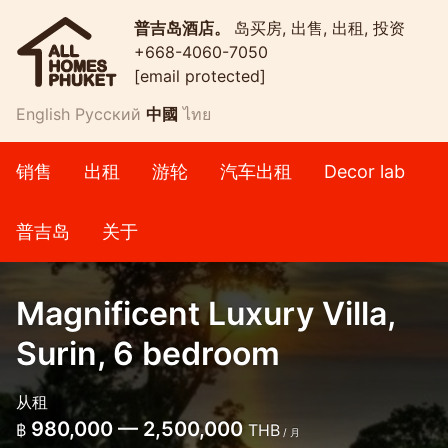
普吉岛酒店。
岛买房, 出售, 出租, 投资
+668-4060-7050
[email protected]
English
Русский
中國
ไทย
销售
出租
游轮
汽车出租
Decor lab
普吉岛
关于
Magnificent Luxury Villa,
Surin, 6 bedroom
从租
980,000 — 2,500,000
฿
THB
/ 月