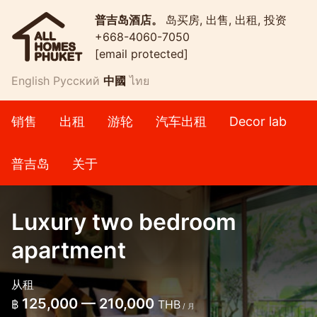
普吉岛酒店。
岛买房, 出售, 出租, 投资
+668-4060-7050
[email protected]
English
Русский
中國
ไทย
销售
出租
游轮
汽车出租
Decor lab
普吉岛
关于
Luxury two bedroom
apartment
从租
125,000 — 210,000
฿
THB
/ 月