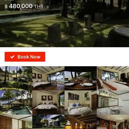
480,000
฿
THB
/ 月
Book Now