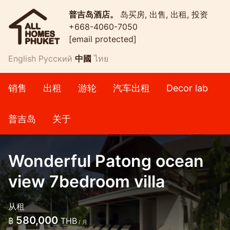
普吉岛酒店。
岛买房, 出售, 出租, 投资
+668-4060-7050
[email protected]
English
Русский
中國
ไทย
销售
出租
游轮
汽车出租
Decor lab
普吉岛
关于
Wonderful Patong ocean
view 7bedroom villa
从租
580,000
฿
THB
/ 月