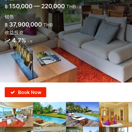
150,000 — 220,000
฿
THB
/ 月
销售
37,900,000
฿
THB
收益投资
4.7%
/ 年
Book Now