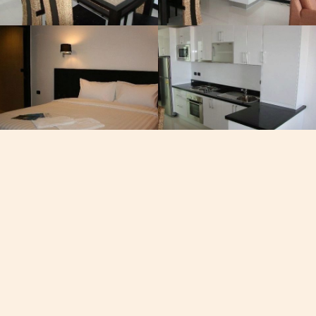
, Viber, Whatsapp
See the map
60-7050
19/102 Moo 8, 潮发路东, 
查龙, 普吉岛, 泰国
的时间
AM
fire
dev