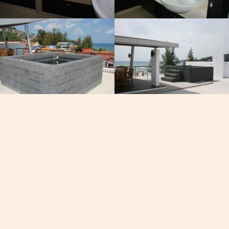
Email
渔人之路
[email protected]