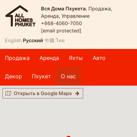
Вся Дома Пхукета.
Продажа,
Аренда, Управление
+668-4060-7050
[email protected]
English
Русский
中國
ไทย
Продажа
Аренда
Яхты
Авто
Декор
Пхукет
О нас
Открыть в Google Maps