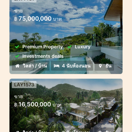
วิลล่าหรูวิวพาโนรามาใกล้หาดบาง
ขาย
เทา
75,000,000
฿
บาท
Premium Property
Luxury
Investments deals
วิลล่า / บ้าน
4 นับห้องนอน
ยัน
LAY1573
ลายันวิลล่า 3-4 ห้องนอน โครงการ
ขาย
ใหม่!
16,500,000
฿
บาท
โครงการวิลล่าที่สวยงามล้อมรอบด้วยป่า