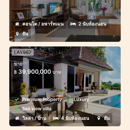
อพาร์ทเมนท์ขนาดใหญ่ 2 ห้องนอน ตกแต่ง
และปรับปรุงใหม่อย่างมีสไตล์
คอนโด / อพาร์ทเมน
2 นับห้องนอน
ยัน
LAY967
วิลล่า 4/5 ห้องนอนระดับพรีเมี่ยม
ขาย
พร้อมวิวทะเลที่สมบูรณ์แบบในลายัน
39,900,000
฿
บาท
Premium Property
Luxury
Sea view villa
วิลล่า / บ้าน
4 นับห้องนอน
ยัน