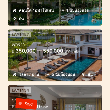
คอนโด / อพาร์ทเมน
1 นับห้องนอน
ยัน
LAY1457
วิลล่าหรูวิวทะเลสาบ 5 ห้องนอน
เช่าจาก
วิลล่าหรูทันสมัยใกล้ทะเลสาบในลายัน
350,000 — 550,000
฿
บาท
/ เดือน
วิลล่า / บ้าน
5 นับห้องนอน
ยัน
LAY1454
คอนโดมีสไตล์ 2 ห้องนอนกว้างขวาง
ขาย
ในลายัน
Sold
6,500,000
฿
บาท