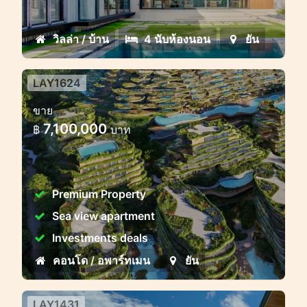
ตัวในเขตร้อนบนภูเก็ต
วิลล่า / บ้าน
4 นับห้องนอน
ยัน
LAY1624
โครงการที่พักอาศัยระดับพรีเมียม
ขาย
ใกล้ชายหาดลากานะ ภูเก็ต
7,100,000
฿
บาท
Layan Verde – ลายัน เวอร์เด – เมืองแห่ง
อนาคตบนเกาะภูเก็ต
Premium Property
Sea view apartment
Investments deals
คอนโด / อพาร์ทเมน
ยัน
LAY1431