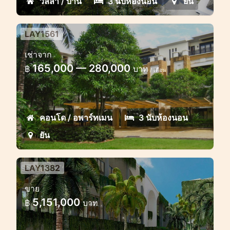
วิลล่า / บ้าน
3 นับห้องนอน
ยัน
LAY1561
อพาร์ทเมนต์ ชมตะวัน 3 ห้องนอน
เช่าจาก
อพาร์ทเมนท์ขนาดใหญ่ที่ดีเยี่ยมในระยะที่
165,000 — 280,000
฿
บาท
/ เดือน
สามารถเดินไปยังหาดลายันได้
คอนโด / อพาร์ทเมน
3 นับห้องนอน
ยัน
LAY1382
โครงการลายันนิวอีโคคอนโด
ขาย
โครงการคอนโดมิเนียมสีเขียวใหม่ในลายัน
5,151,000
฿
บาท