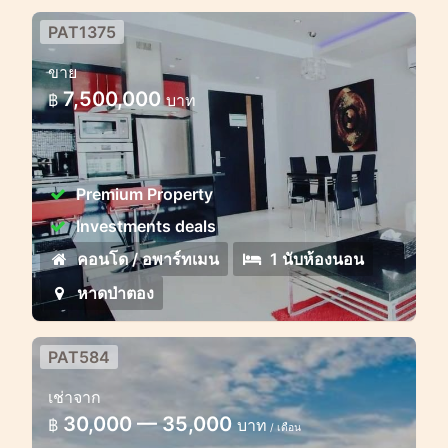
PAT1375
อพาร์ทเม้นท์ 1 ห้องนอน ใน แอ็บโซลูท
ขาย
ป่าตอง ใกล้ถนนบางลา
7,500,000
฿
บาท
Premium Property
Investments deals
คอนโด / อพาร์ทเมน
1 นับห้องนอน
หาดป่าตอง
PAT584
เช่าจาก
30,000 — 35,000
฿
บาท
/ เดือน