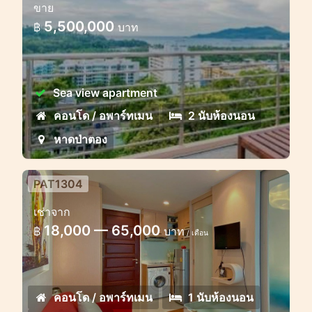
ขาย
5,500,000
฿
บาท
Sea view apartment
คอนโด / อพาร์ทเมน
2 นับห้องนอน
หาดป่าตอง
PAT1304
เช่าจาก
18,000 — 65,000
฿
บาท
/ เดือน
คอนโด / อพาร์ทเมน
1 นับห้องนอน