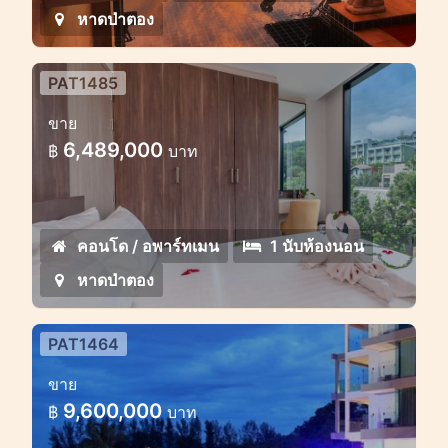
หาดป่าตอง
PAT1485
คอมเพล็กซ์คอนโดมิเนียมใหม่บนถนน
ขาย
ที่เงียบสงบในป่าตองมองเห็นทะเล
6,489,000
฿
บาท
คอนโดแสนสบายที่สวยงามสำหรับขายในป่า
ตอง
คอนโด / อพาร์ทเมน
1 นับห้องนอน
หาดป่าตอง
PAT1464
อพาร์ทเมนท์กว้างขวาง 1 ห้องนอน
ขาย
พร้อมวิวทะเล
9,600,000
฿
บาท