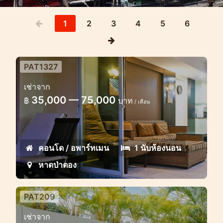
1
2
3
4
5
6
PAT1327
เช่าจาก
35,000 — 75,000
฿
บาท
/ เดือน
คอนโด / อพาร์ทเมน
1 นับห้องนอน
หาดป่าตอง
PAT209
วิลล่า 4 ห้องนอนวิวทะเลที่ยอดเยี่ยม
เช่าจาก
ในป่าตอง