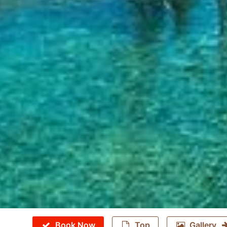
Book Now
Top
Gallery