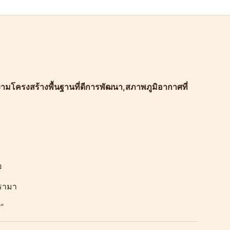
งามโครงสร้างพื้นฐานที่ดีการพัฒนา,สภาพภูมิอากาศที่
อ
นรามา
”