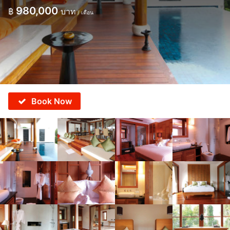
980,000
฿
บาท
/ เดือน
Book Now