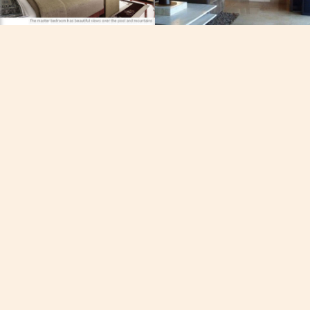
, Viber, Whatsapp
See the map
60-7050
19/102 หมู่ที่ 8 ถนนเจ้าฟ้าตะ
รงการฟิชเชอร์เเมนเวย์
วัดภูเก็ต
ฉลอง, ภูเก็ต, ประเทศไทย
8
AM
fire
dev