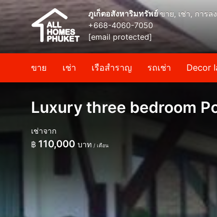
ภูเก็ตอสังหาริมทรัพย์
ขาย, เช่า, การลง
+668-4060-7050
[email protected]
ขาย
เช่า
เรือสำราญ
รถเช่า
Decor l
Luxury three bedroom Poo
เช่าจาก
110,000
฿
บาท
/ เดือน