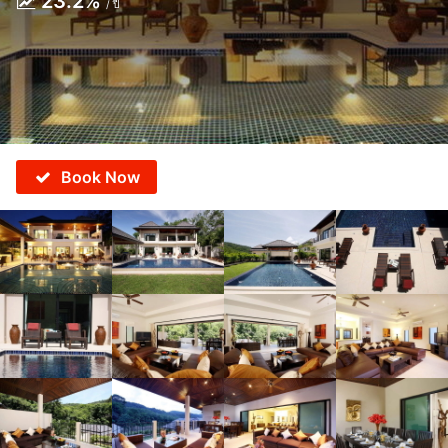
23.2%
/ ปี
Book Now