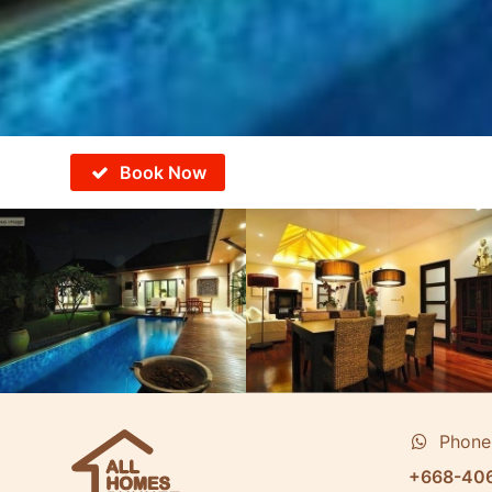
Book Now
Phone
+668-40