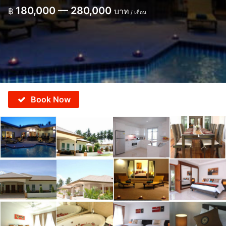
180,000 — 280,000
฿
บาท
/ เดือน
Book Now