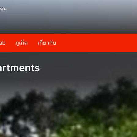
ทุน
ab
ภูเก็ต
เกี่ยวกับ
artments