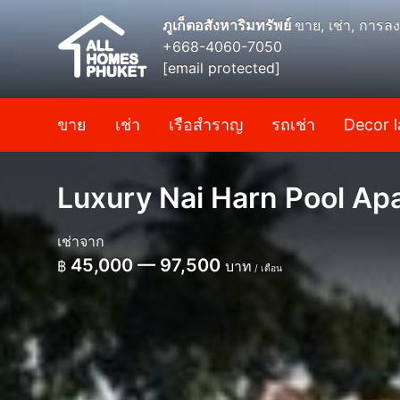
ภูเก็ตอสังหาริมทรัพย์
ขาย, เช่า, การลง
+668-4060-7050
[email protected]
ขาย
เช่า
เรือสำราญ
รถเช่า
Decor l
Luxury Nai Harn Pool Ap
เช่าจาก
45,000 — 97,500
฿
บาท
/ เดือน