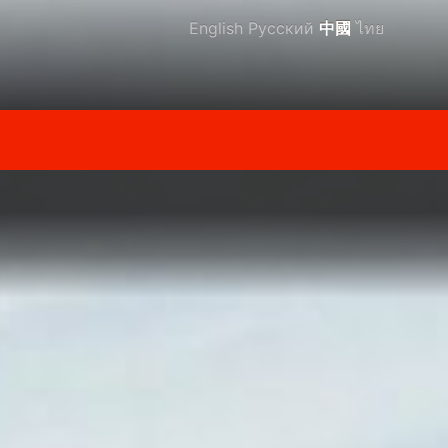
English
Русский
中國
ไทย