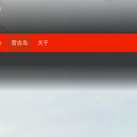
资
b
普吉岛
关于