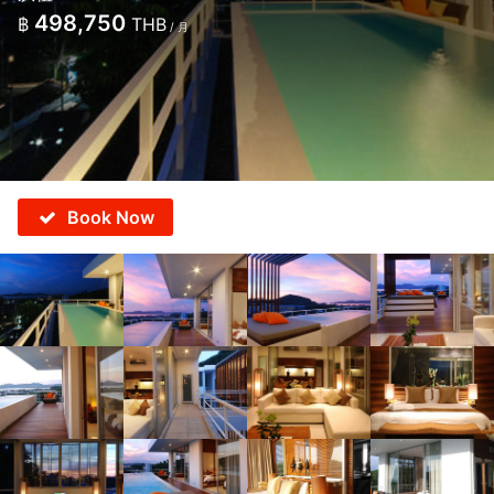
498,750
฿
THB
/ 月
Book Now