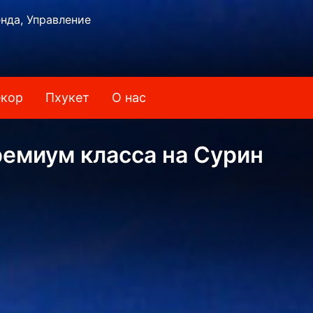
нда, Управление
кор
Пхукет
О нас
ремиум класса на Сурин