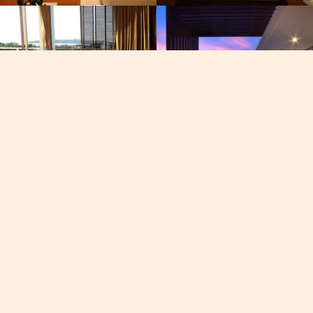
Телеф
+668-40