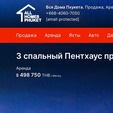
Вся Дома Пхукета.
Продажа, Аре
+668-4060-7050
[email protected]
Продажа
Аренда
Яхты
Авто
Де
3 спальный Пентхаус п
Аренда
498 750
฿
THB
/ Месяц