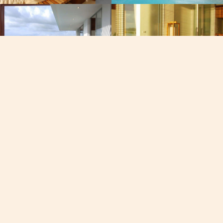
Почта
офа,
[email protected]