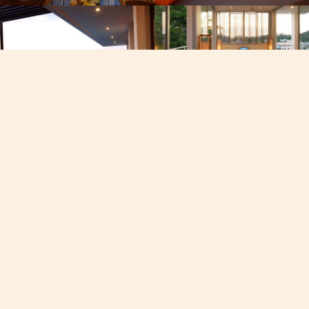
он, Вайбер, Вотсап
Посмотреть карту
60-7050
19/102 Му 8, Восточная Ча
Фишермен Уэй