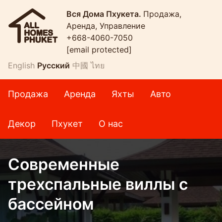
Вся Дома Пхукета.
Продажа,
Аренда, Управление
+668-4060-7050
[email protected]
English
Русский
中國
ไทย
Продажа
Аренда
Яхты
Авто
Декор
Пхукет
О нас
Cовременные
трехспальные виллы с
бассейном