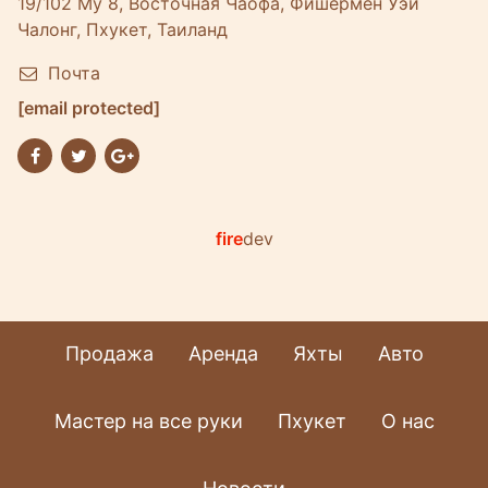
19/102 Му 8, Восточная Чаофа, Фишермен Уэй
Чалонг, Пхукет, Таиланд
Почта
[email protected]
fire
dev
Продажа
Аренда
Яхты
Авто
Мастер на все руки
Пхукет
О нас