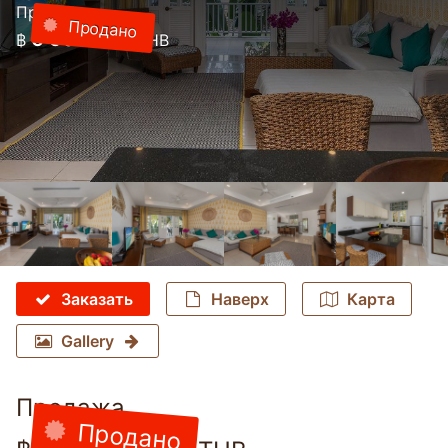
Продажа
Продано
6 500 000
฿
THB
Заказать
Наверх
Карта
Gallery
Продажа
Продано