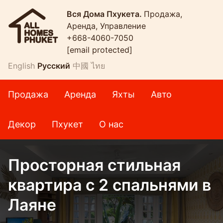
Вся Дома Пхукета.
Продажа,
Аренда, Управление
+668-4060-7050
[email protected]
English
Русский
中國
ไทย
Продажа
Аренда
Яхты
Авто
Декор
Пхукет
О нас
Просторная стильная
квартира с 2 спальнями в
Лаяне