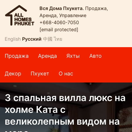
Вся Дома Пхукета.
Продажа,
Аренда, Управление
+668-4060-7050
[email protected]
English
Русский
中國
ไทย
Продажа
Аренда
Яхты
Авто
Декор
Пхукет
О нас
3 спальная вилла люкс на
холме Ката с
великолепным видом на