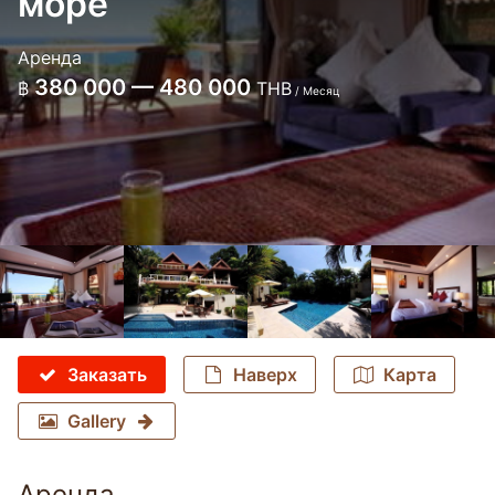
море
Аренда
380 000 — 480 000
฿
THB
/ Месяц
Заказать
Наверх
Карта
Gallery
Аренда