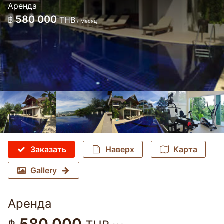
Аренда
580 000
฿
THB
/ Месяц
Заказать
Наверх
Карта
Gallery
Аренда