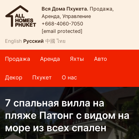
Вся Дома Пхукета.
Продажа,
Аренда, Управление
+668-4060-7050
[email protected]
English
Русский
中國
ไทย
Продажа
Аренда
Яхты
Авто
Декор
Пхукет
О нас
7 спальная вилла на
пляже Патонг с видом на
море из всех спален