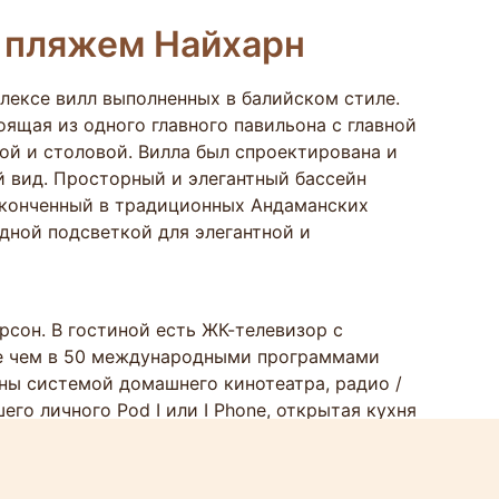
с пляжем Найхарн
ексе вилл выполненных в балийском стиле.
оящая из одного главного павильона с главной
ой и столовой. Вилла был спроектирована и
й вид. Просторный и элегантный бассейн
законченный в традиционных Андаманских
дной подсветкой для элегантной и
рсон. В гостиной есть ЖК-телевизор с
ее чем в 50 международными программами
ны системой домашнего кинотеатра, радио /
его личного Pod I или I Phone, открытая кухня
дильник, 4 комфорки плиты, вытяжка ,
риборы, и т.д.