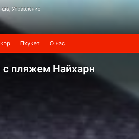
нда, Управление
кор
Пхукет
О нас
м с пляжем Найхарн