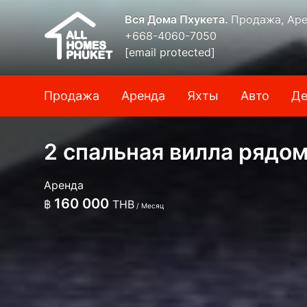
Вся Дома Пхукета.
Продажа, Аре
+668-4060-7050
[email protected]
Продажа
Аренда
Яхты
Авто
Де
2 спальная вилла рядо
Аренда
160 000
฿
THB
/ Месяц