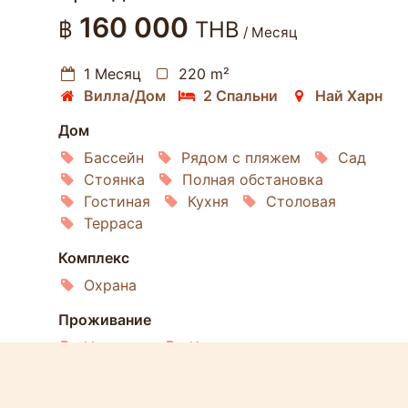
160 000
฿
THB
/ Месяц
1 Месяц
220 m²
Вилла/Дом
2 Спальни
Най Харн
Дом
Бассейн
Рядом с пляжем
Сад
Стоянка
Полная обстановка
Гостиная
Кухня
Столовая
Терраса
Комплекс
Охрана
Проживание
Интернет
Кондиционирование
Спутниковое ТВ
Холодильник
Стиральная машина
Микроволновка