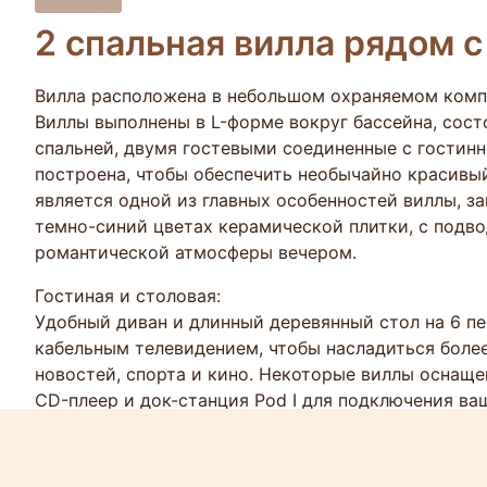
2 спальная вилла рядом 
Вилла расположена в небольшом охраняемом компл
Виллы выполнены в L-форме вокруг бассейна, сост
спальней, двумя гостевыми соединенные с гостинн
построена, чтобы обеспечить необычайно красивы
является одной из главных особенностей виллы, 
темно-синий цветах керамической плитки, с подво
романтической атмосферы вечером.
Гостиная и столовая:
Удобный диван и длинный деревянный стол на 6 пе
кабельным телевидением, чтобы насладиться бол
новостей, спорта и кино. Некоторые виллы оснаще
CD-плеер и док-станция Pod I для подключения ваш
оснащена плитой, духовкой, климат-контроль холо
микроволновая печь, стаканы, посуда и столовые п