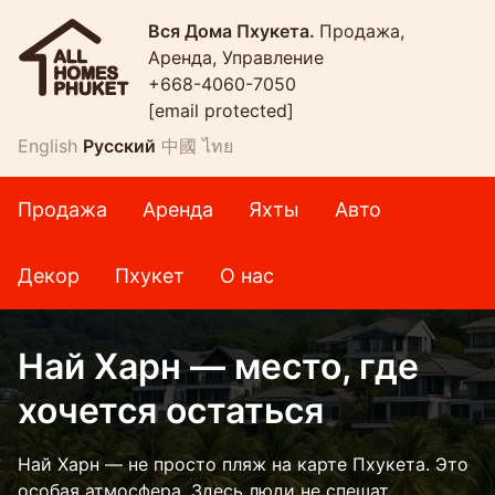
Вся Дома Пхукета.
Продажа,
Аренда, Управление
+668-4060-7050
[email protected]
English
Русский
中國
ไทย
Продажа
Аренда
Яхты
Авто
Декор
Пхукет
О нас
Най Харн — место, где
хочется остаться
Най Харн — не просто пляж на карте Пхукета. Это
особая атмосфера. Здесь люди не спешат,