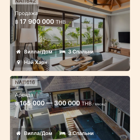
NAI1642
Современный комплекс вилл:
Продажа
комфорт, уединение и
17 900 000
฿
THB
инвестиционная
привлекательность
Современный комплекс вилл:
Вилла/Дом
3 Спальни
комфорт, уединение и
Най Харн
инвестиционная привлекательность
NAI1616
Вилла с 3 спальнями и
Аренда
бассейном в нескольких
165 000 — 300 000
฿
THB
минутах ходьбы от пляжа
/ Месяц
Красивая вилла с 3 спальнями и
бассейном в поместье недалеко от
Вилла/Дом
3 Спальни
пляжа Найхарн