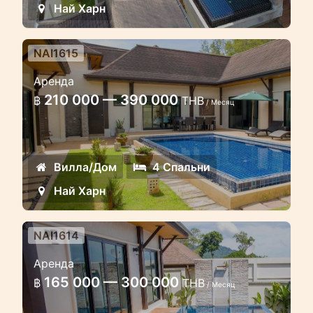
Най Харн
NAI1615
Вилла с 4 спальнями и
Аренда
бассейном в районе Найхарн, в
210 000 — 390 000
฿
THB
20 минутах ходьбы от пляжа
/ Месяц
Прекрасная вилла с 4 спальнями и
бассейном в Найхарне
Вилла/Дом
4 Спальни
Най Харн
NAI1614
Вилла с 3 спальнями и
Аренда
бассейном в 15 минутах
165 000 — 300 000
฿
THB
ходьбы от пляжа Найхарн
/ Месяц