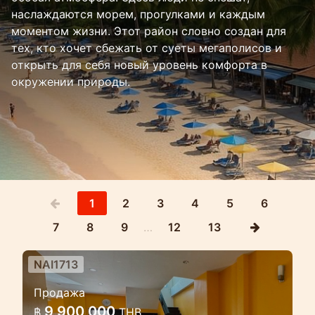
наслаждаются морем, прогулками и каждым
моментом жизни. Этот район словно создан для
тех, кто хочет сбежать от суеты мегаполисов и
открыть для себя новый уровень комфорта в
окружении природы.
1
2
3
4
5
6
7
8
9
…
12
13
NAI1713
3 спальный дом на Найхарн в
Продажа
комплексе Medvillage
9 900 000
฿
THB