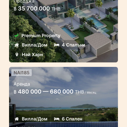
Продажа
бассейном в сердце района
35 700 000
฿
THB
Найхарн
Современная вилла европейского
высокого качества постройки.
Premium Property
Вилла/Дом
4 Спальни
Най Харн
NAI185
6 спальная вилла с видом на
Аренда
океан
480 000 — 680 000
฿
THB
/ Месяц
Эта резиденция сочетает в себе дух
современного тропического дизайна
и практическую элегантность
Вилла/Дом
6 Спален
европейского дизайна и технологий