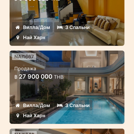
Роскошный дом на продажу на
Найхарн
Вилла/Дом
3 Спальни
Най Харн
NAI1667
Виллы Saiyuan — премиальный
Продажа
проект в зелёном районе Равай
27 900 000
฿
THB
на юге Пхукета
Виллы Saiyuan — премиальный
проект в зелёном районе Равай на
Вилла/Дом
3 Спальни
юге Пхукета
Най Харн