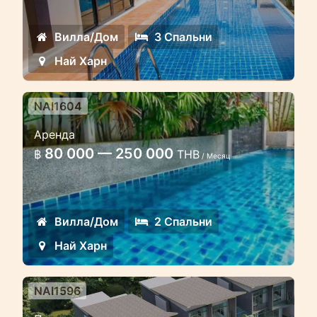
Прекрасная вилла с бассейном на
пляже Найхарн
Вилла/Дом
3 Спальни
Най Харн
NAI1604
2х спальная вилла с бассейном
Аренда
рядом с пляжем Найхарн
80 000 — 250 000
฿
THB
/ Месяц
Уютный таунхаус с бассейном на
Найхарн
Вилла/Дом
2 Спальни
Най Харн
NAI1596
Роскошная 4 спальная вилла с