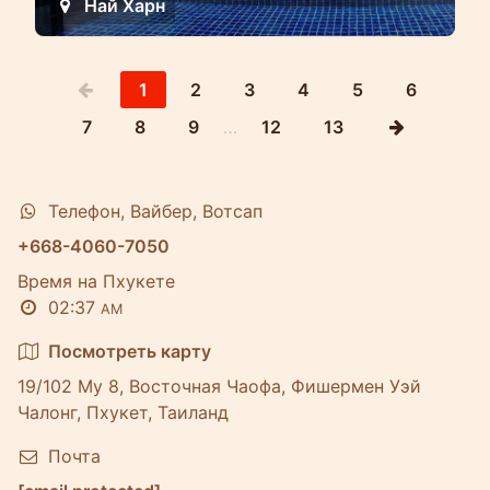
Най Харн
1
2
3
4
5
6
7
8
9
…
12
13
Телефон, Вайбер, Вотсап
+668-4060-7050
Время на Пхукете
02:37
AM
Посмотреть карту
19/102 Му 8, Восточная Чаофа, Фишермен Уэй
Чалонг, Пхукет, Таиланд
Почта