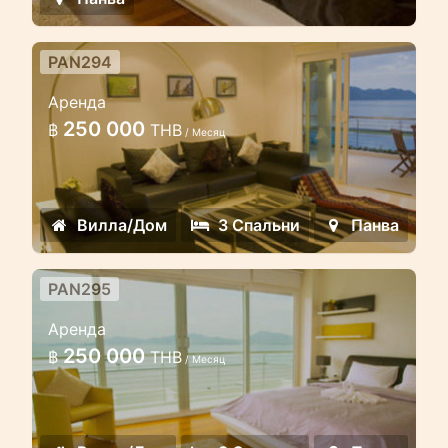
PAN294
3 спальная вилла на берегу в
Аренда
райне Панва
250 000
฿
THB
/ Месяц
Эта вилла на берегу расположена в
охраняемом комплексе вилл на
самом низком уровне с прямым
Вилла/Дом
3 Спальни
Панва
доступом к общиму бассейну
PAN295
3 спальная вилла в
Аренда
охраняемом комплексе у
250 000
฿
THB
берега
/ Месяц
Эта 3 спальная 2 этажная вилла-люкс
расположена в охраняемом