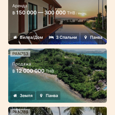
Вилла с 3 спальнями и
Аренда
бассейном и видом на море
150 000 — 300 000
฿
THB
/ Месяц
Прекрасная вилла в тихом месте
Панвы.
Вилла/Дом
3 Спальни
Панва
PAN753
Последний участок земли на
Продажа
холме около берега моря
12 000 000
฿
THB
Роскошный участок земли с готовым
проектом постройки виллы
Земля
Панва
PAN789