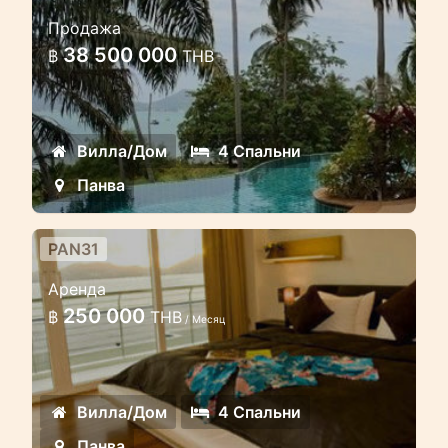
Эксклюзивная вилла с
Продажа
панорамным видом на море,
38 500 000
฿
THB
горы и город. на мысе Панва
Эта эксклюзивная вилла в
европейском стиле расположена
Вилла/Дом
4 Спальни
всего в 30 метрах от пляжа
Панва
PAN31
4 спальная вилла -люкс на
Аренда
берегу
250 000
฿
THB
/ Месяц
Эта вилла находится на третьем
уровне комплекса, и благодаря этому
морской бриз постоянно освежает
Вилла/Дом
4 Спальни
помещение
Панва