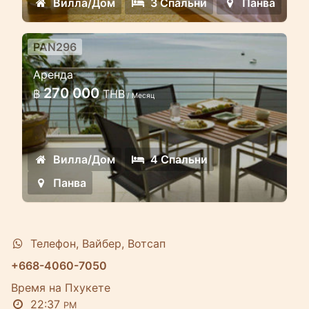
Вилла/Дом
3 Спальни
Панва
комплексе на побережье Панва
PAN296
4 спальная вилла-люкс на
Аренда
берегу моря в районе Панва
270 000
฿
THB
/ Месяц
Эта роскошная вилла находится в
охраняемом закрытом комплексе
вилл на побережье Панва
Вилла/Дом
4 Спальни
Панва
Телефон, Вайбер, Вотсап
+668-4060-7050
Время на Пхукете
22:37
PM