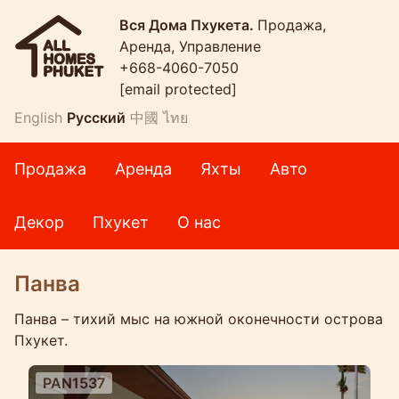
Вся Дома Пхукета.
Продажа,
Аренда, Управление
+668-4060-7050
[email protected]
English
Русский
中國
ไทย
Продажа
Аренда
Яхты
Авто
Декор
Пхукет
О нас
Панва
Панва – тихий мыс на южной оконечности острова
Пхукет.
PAN1537