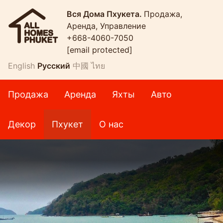
Вся Дома Пхукета.
Продажа,
Аренда, Управление
+668-4060-7050
[email protected]
English
Русский
中國
ไทย
Продажа
Аренда
Яхты
Авто
Декор
Пхукет
О нас