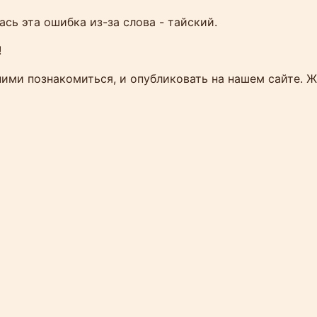
ась эта ошибка из-за слова - тайский.
!
 ними познакомиться, и опубликовать на нашем сайте.
т и чартер яхт на Пхукете — Полный гид
нь на Пхукете
ный отдых на Пхукете — это одно из самых 
зти с собой с острова. Здесь море гладкое, 
ток, а сервис на борту — на уровне лучших 
ня чартер яхт доступен не только для владе