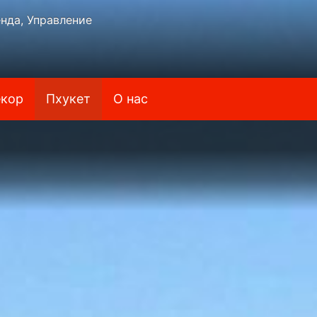
нда, Управление
кор
Пхукет
О нас