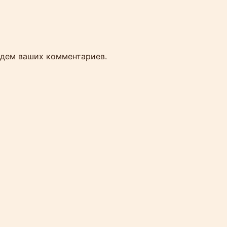
 Ждем ваших комментариев.
ярких впечатлений, которое можно
как стекло, острова — как из
курортов мира.
льцев капитанских прав или