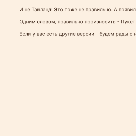
И не Тайланд! Это тоже не правильно. А появил
Одним словом, правильно произносить - Пукет
Если у вас есть другие версии - будем рады с
Прока
Жиз
Яхтен
приве
откры
Сегод