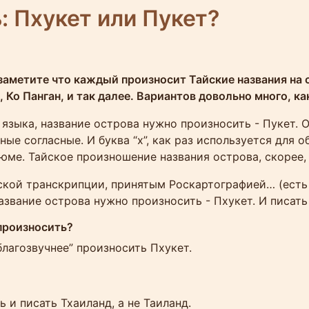
: Пхукет или Пукет?
 заметите что каждый произносит Тайские названия на с
н, Ко Панган, и так далее. Вариантов довольно много, к
языка, название острова нужно произносить - Пукет. 
е согласные. И буква “х”, как раз используется для 
ме. Тайское произношение названия острова, скорее, 
ской транскрипции, принятым Роскартографией… (есть т
звание острова нужно произносить - Пхукет. И писать 
 произносить?
благозвучнее” произносить Пхукет.
 и писать Тхаиланд, а не Таиланд.