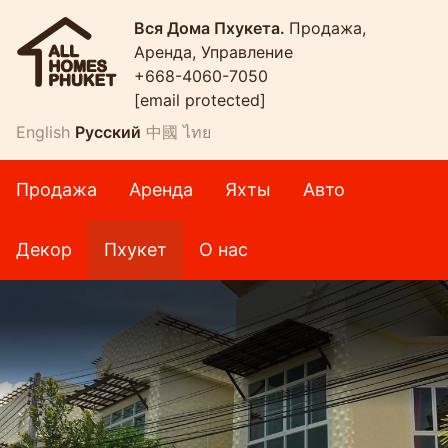
Вся Дома Пхукета.
Продажа,
Аренда, Управление
+668-4060-7050
[email protected]
English
Русский
中國
ไทย
Продажа
Аренда
Яхты
Авто
Декор
Пхукет
О нас