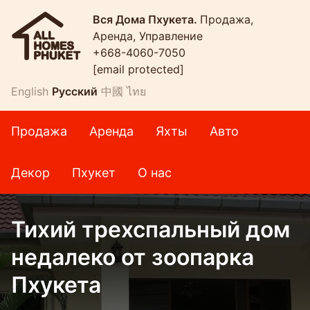
Вся Дома Пхукета.
Продажа,
Аренда, Управление
+668-4060-7050
[email protected]
English
Русский
中國
ไทย
Продажа
Аренда
Яхты
Авто
Декор
Пхукет
О нас
Тихий трехспальный дом
недалеко от зоопарка
Пхукета