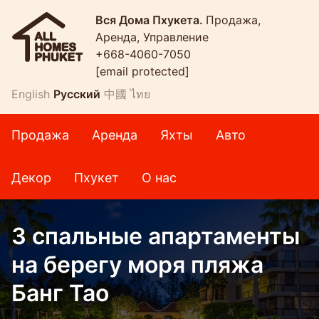
Вся Дома Пхукета.
Продажа,
Аренда, Управление
+668-4060-7050
[email protected]
English
Русский
中國
ไทย
Продажа
Аренда
Яхты
Авто
Декор
Пхукет
О нас
3 спальные апартаменты
на берегу моря пляжа
Банг Тао