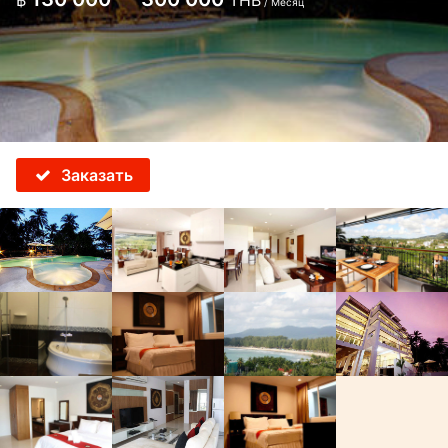
฿
THB
/ Месяц
Заказать