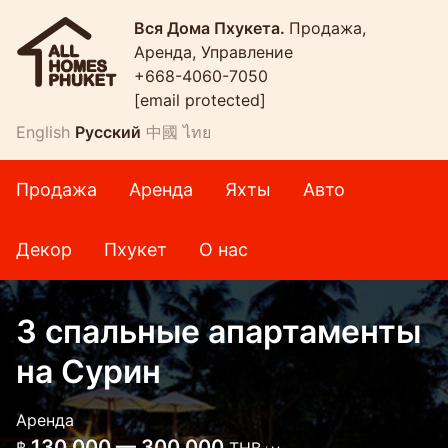
Вся Дома Пхукета.
Продажа,
Аренда, Управление
+668-4060-7050
[email protected]
English
Русский
中國
ไทย
Продажа
Аренда
Яхты
Авто
Декор
Пхукет
О нас
3 спальные апартаменты
на Сурин
Аренда
130 000 — 300 000