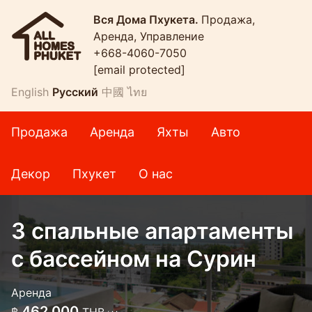
Вся Дома Пхукета.
Продажа,
Аренда, Управление
+668-4060-7050
[email protected]
English
Русский
中國
ไทย
Продажа
Аренда
Яхты
Авто
Декор
Пхукет
О нас
3 спальные апартаменты
с бассейном на Сурин
Аренда
462 000