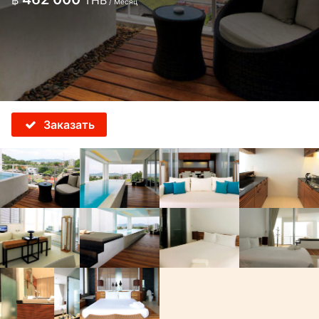
฿
THB
/ Месяц
Заказать