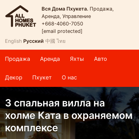
Вся Дома Пхукета.
Продажа,
Аренда, Управление
+668-4060-7050
[email protected]
English
Русский
中國
ไทย
Продажа
Аренда
Яхты
Авто
Декор
Пхукет
О нас
3 спальная вилла на
холме Ката в охраняемом
комплексе