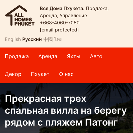
Вся Дома Пхукета.
Продажа,
Аренда, Управление
+668-4060-7050
[email protected]
English
Русский
中國
ไทย
Продажа
Аренда
Яхты
Авто
Декор
Пхукет
О нас
Прекрасная трех
спальная вилла на берегу
рядом с пляжем Патонг