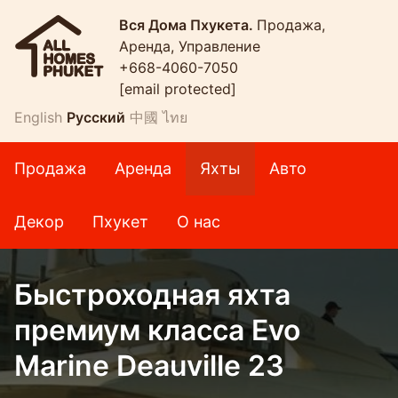
Вся Дома Пхукета.
Продажа,
Аренда, Управление
+668-4060-7050
[email protected]
English
Русский
中國
ไทย
Продажа
Аренда
Яхты
Авто
Декор
Пхукет
О нас
Быстроходная яхта
премиум класса Evo
Marine Deauville 23