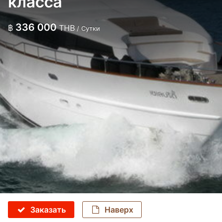
класса
336 000
฿
THB
/ Сутки
Заказать
Наверх