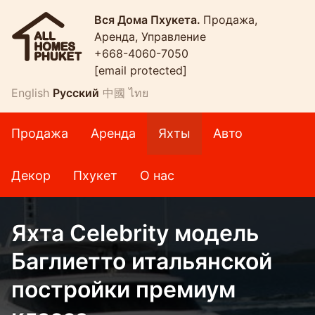
Вся Дома Пхукета.
Продажа,
Аренда, Управление
+668-4060-7050
[email protected]
English
Русский
中國
ไทย
Продажа
Аренда
Яхты
Авто
Декор
Пхукет
О нас
Яхта Celebrity модель
Баглиетто итальянской
постройки премиум