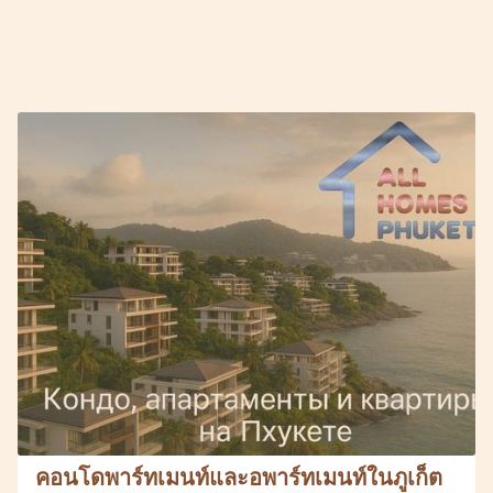
คอนโดพาร์ทเมนท์และอพาร์ทเมนท์ในภูเก็ต