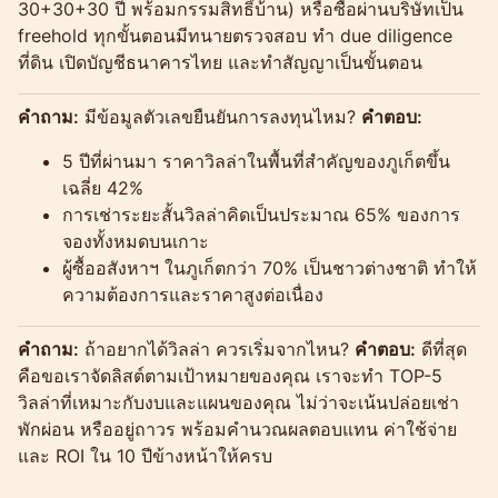
30+30+30 ปี พร้อมกรรมสิทธิ์บ้าน) หรือซื้อผ่านบริษัทเป็น
freehold ทุกขั้นตอนมีทนายตรวจสอบ ทำ due diligence
ที่ดิน เปิดบัญชีธนาคารไทย และทำสัญญาเป็นขั้นตอน
คำถาม:
มีข้อมูลตัวเลขยืนยันการลงทุนไหม?
คำตอบ:
5 ปีที่ผ่านมา ราคาวิลล่าในพื้นที่สำคัญของภูเก็ตขึ้น
เฉลี่ย 42%
การเช่าระยะสั้นวิลล่าคิดเป็นประมาณ 65% ของการ
จองทั้งหมดบนเกาะ
ผู้ซื้ออสังหาฯ ในภูเก็ตกว่า 70% เป็นชาวต่างชาติ ทำให้
ความต้องการและราคาสูงต่อเนื่อง
คำถาม:
ถ้าอยากได้วิลล่า ควรเริ่มจากไหน?
คำตอบ:
ดีที่สุด
คือขอเราจัดลิสต์ตามเป้าหมายของคุณ เราจะทำ TOP-5
วิลล่าที่เหมาะกับงบและแผนของคุณ ไม่ว่าจะเน้นปล่อยเช่า
พักผ่อน หรืออยู่ถาวร พร้อมคำนวณผลตอบแทน ค่าใช้จ่าย
และ ROI ใน 10 ปีข้างหน้าให้ครบ