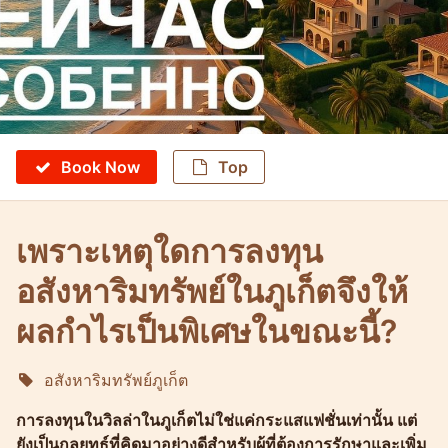
Book Now
Top
เพราะเหตุใดการลงทุน
อสังหาริมทรัพย์ในภูเก็ตจึงให้
ผลกำไรเป็นพิเศษในขณะนี้?
อสังหาริมทรัพย์ภูเก็ต
Molokophuket
การลงทุนในวิลล่าในภูเก็ตไม่ใช่แค่กระแสแฟชั่นเท่านั้น แต่
ยังเป็นกลยุทธ์ที่คิดมาอย่างดีสำหรับผู้ที่ต้องการรักษาและเพิ่ม