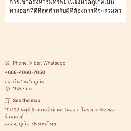
การเช่าอสังหาริมทรัพย์ในจังหวัดภูเก็ตเป็น
ทางออกที่ดีที่สุดสำหรับผู้ที่ต้องการที่จะรวมคว
Phone, Viber, Whatsapp
+668-4060-7050
เวลาในจังหวัดภูเก็ต
19:57
PM
See the map
19/102 หมู่ที่ 8 ถนนเจ้าฟ้าตะวันออก, โครงการฟิชเชอ
ร์เเมนเวย์
ฉลอง, ภูเก็ต, ประเทศไทย