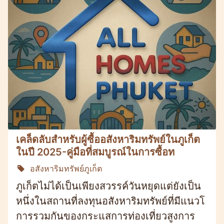
เคล็ดลับสำหรับผู้ซื้ออสังหาริมทรัพย์ในภูเก็ต
ในปี 2025-คู่มือที่สมบูรณ์ในการซื้อท
อสังหาริมทรัพย์ภูเก็ต
ภูเก็ตไม่ได้เป็นเพียงสวรรค์วันหยุดแต่ยังเป็น
หนึ่งในสถานที่ลงทุนอสังหาริมทรัพย์ที่มีแนวโ
การรวมกันของกระแสการท่องเที่ยวสูงการ